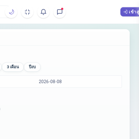
🌙
เข้าส
3 เดือน
ปีงบ
ก